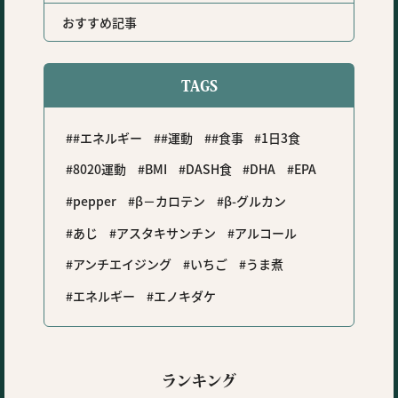
おすすめ記事
TAGS
#エネルギー
#運動
#食事
1日3食
8020運動
BMI
DASH食
DHA
EPA
pepper
β－カロテン
β-グルカン
あじ
アスタキサンチン
アルコール
アンチエイジング
いちご
うま煮
エネルギー
エノキダケ
ランキング