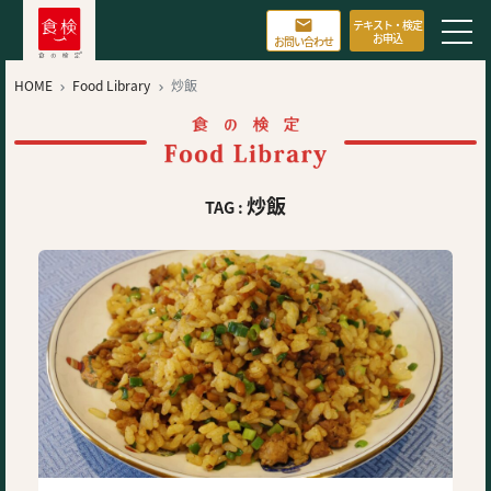

テキスト・検定
お申込
お問い合わせ
HOME
Food Library
炒飯


炒飯
TAG :