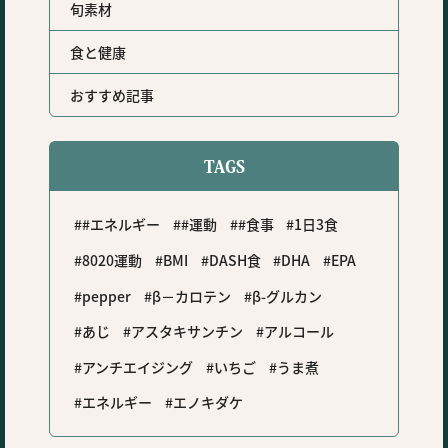
旬素材
食と健康
おすすめ記事
TAGS
#エネルギー
#運動
#食事
1日3食
8020運動
BMI
DASH食
DHA
EPA
pepper
β－カロテン
β-グルカン
あじ
アスタキサンチン
アルコール
アンチエイジング
いちご
うま煮
エネルギー
エノキダケ