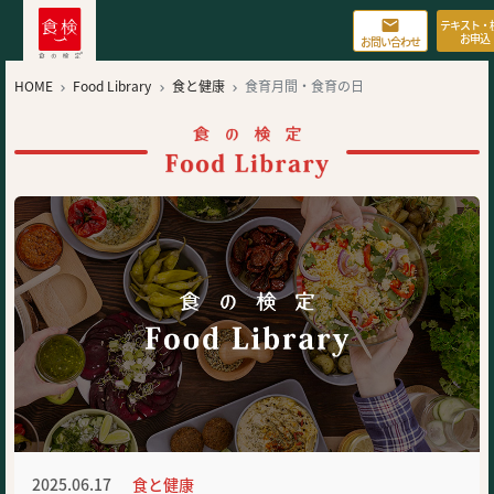

テキスト・
お申込
お問い合わせ
HOME
Food Library
食と健康
食育月間・食育の日



2025.06.17
食と健康