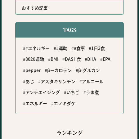
おすすめ記事
TAGS
#エネルギー
#運動
#食事
1日3食
8020運動
BMI
DASH食
DHA
EPA
pepper
β－カロテン
β-グルカン
あじ
アスタキサンチン
アルコール
アンチエイジング
いちご
うま煮
エネルギー
エノキダケ
ランキング