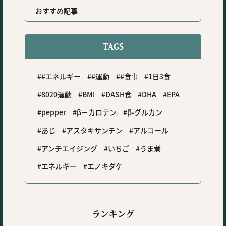
おすすめ記事
TAGS
#エネルギー
#運動
#食事
1日3食
8020運動
BMI
DASH食
DHA
EPA
pepper
β－カロテン
β-グルカン
あじ
アスタキサンチン
アルコール
アンチエイジング
いちご
うま煮
エネルギー
エノキダケ
ランキング