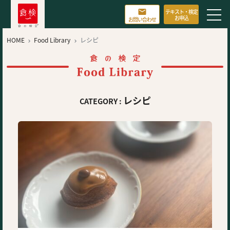

テキスト・検定
お申込
お問い合わせ
HOME
Food Library
レシピ


レシピ
CATEGORY :