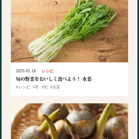
2025.01.14
レシピ
旬の野菜をおいしく食べよう！-水菜-
レシピ
冬
旬
水菜