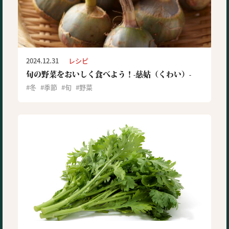
2024.12.31
レシピ
旬の野菜をおいしく食べよう！-慈姑（くわい）-
冬
季節
旬
野菜