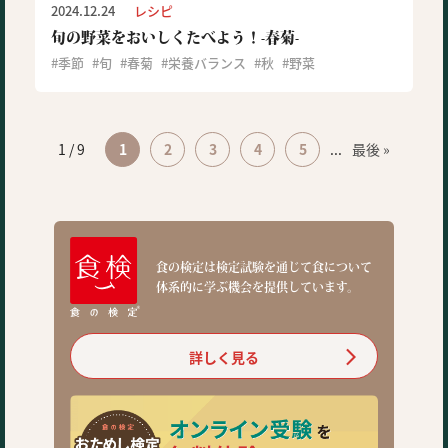
2024.12.24
レシピ
旬の野菜をおいしくたべよう！-春菊-
季節
旬
春菊
栄養バランス
秋
野菜
1 / 9
1
2
3
4
5
...
最後 »
食の検定は検定試験を通じて食について
体系的に学ぶ機会を提供しています。
詳しく見る