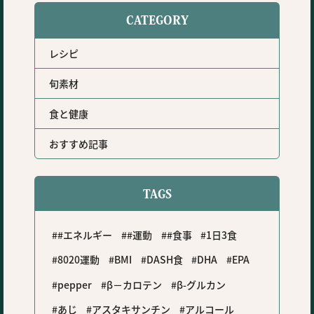
CATEGORY
レシピ
旬素材
食と健康
おすすめ記事
TAGS
#エネルギー
#運動
#食事
1日3食
8020運動
BMI
DASH食
DHA
EPA
pepper
β－カロテン
β-グルカン
あじ
アスタキサンチン
アルコール