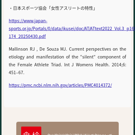
・日本スポーツ協会「女性アスリートの特性」
https://www.japan-
sports.or.jp/Portals/0/data/ikusei/doc/AT/ATtext2022_Vol.3_p16
174_20250430.pdf
Mallinson RJ ,
De Souza MJ. Current perspectives on the
etiology and manifestation of the “silent” component of
the Female Athlete Triad. Int J Womens Health. 2014;6:
451–67.
https://pmc.ncbi.nlm.nih.gov/articles/PMC4014372/