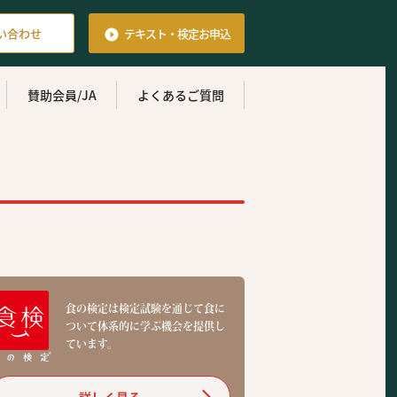
い合わせ
テキスト・検定
お申込

賛助会員/JA
よくあるご質問
食の検定は検定試験を通じて食に
ついて体系的に学ぶ機会を提供し
ています。
詳しく見る