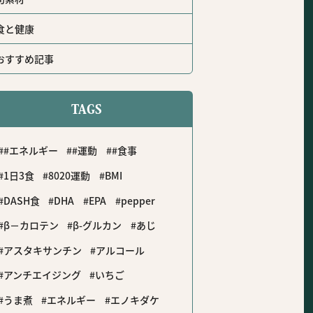
食と健康
おすすめ記事
TAGS
#エネルギー
#運動
#食事
1日3食
8020運動
BMI
DASH食
DHA
EPA
pepper
β－カロテン
β-グルカン
あじ
アスタキサンチン
アルコール
アンチエイジング
いちご
うま煮
エネルギー
エノキダケ