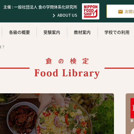
主催 : 一般社団法人 食の学問体系化研究所
お問


ABOUT US
各級の概要
受験案内
教材案内
学校での利用
は？