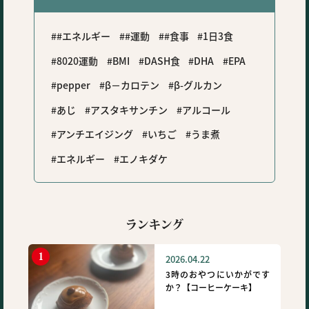
#エネルギー
#運動
#食事
1日3食
8020運動
BMI
DASH食
DHA
EPA
pepper
β－カロテン
β-グルカン
あじ
アスタキサンチン
アルコール
アンチエイジング
いちご
うま煮
エネルギー
エノキダケ
ランキング
2026.04.22
3時のおやつにいかがです
か？【コーヒーケーキ】