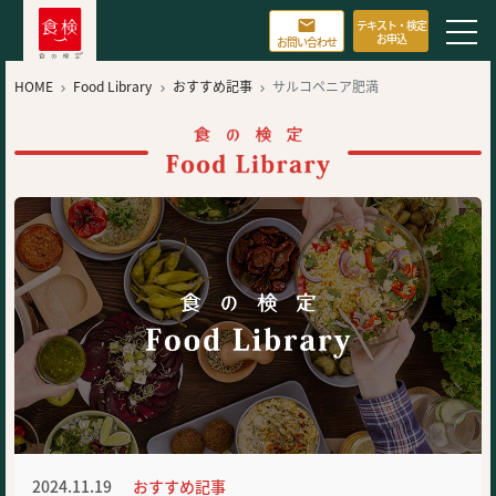

テキスト・検定
お申込
お問い合わせ
HOME
Food Library
おすすめ記事
サルコペニア肥満



2024.11.19
おすすめ記事