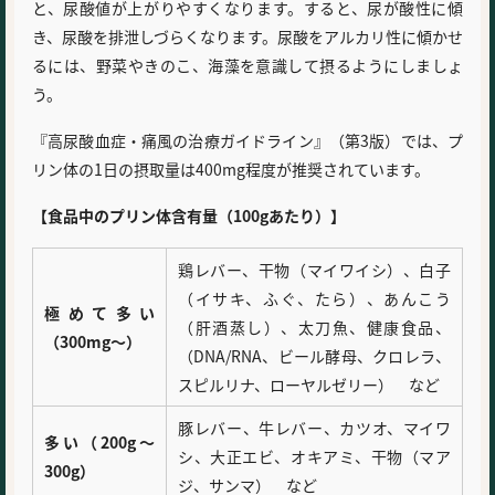
と、尿酸値が上がりやすくなります。すると、尿が酸性に傾
き、尿酸を排泄しづらくなります。尿酸をアルカリ性に傾かせ
るには、野菜やきのこ、海藻を意識して摂るようにしましょ
う。
『高尿酸血症・痛風の治療ガイドライン』（第3版）では、プ
リン体の1日の摂取量は400mg程度が推奨されています。
【食品中のプリン体含有量（100gあたり）】
鶏レバー、干物（マイワイシ）、白子
（イサキ、ふぐ、たら）、あんこう
極めて多い
（肝酒蒸し）、太刀魚、健康食品、
（300mg～）
（DNA/RNA、ビール酵母、クロレラ、
スピルリナ、ローヤルゼリー） など
豚レバー、牛レバー、カツオ、マイワ
多い（200g～
シ、大正エビ、オキアミ、干物（マア
300g）
ジ、サンマ） など