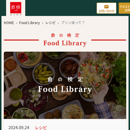

テキスト
お申
お問い合わせ
HOME
Food Library
レシピ
プリン体って？



2024.09.24
レシピ