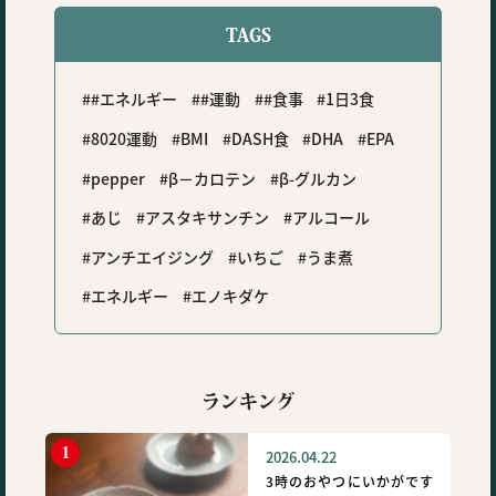
TAGS
#エネルギー
#運動
#食事
1日3食
8020運動
BMI
DASH食
DHA
EPA
pepper
β－カロテン
β-グルカン
あじ
アスタキサンチン
アルコール
アンチエイジング
いちご
うま煮
エネルギー
エノキダケ
ランキング
2026.04.22
3時のおやつにいかがです