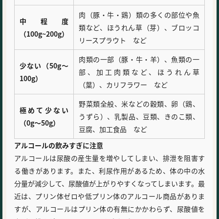
肉（豚・牛・鶏）類の多くの部位や魚
中程度
類など、ほうれん草（芽）、ブロッコ
（100g~200g）
リースプラウト など
肉類の一部（豚・牛・羊）、魚類の一
少ない（50g～
部、加工肉類など、ほうれん草
100g）
（葉）、カリフラワー など
野菜類全般、米などの穀類、卵（鶏、
極めて少ない
うずら）、乳製品、豆類、きのこ類、
（0g～50g）
豆腐、加工食品 など
アルコールの飲みすぎに注意
アルコールは尿酸の産生量を増やしてしまい、排泄を阻害す
る働きがあります。また、利尿作用があるため、体の中の水
分量が減少して、尿酸値が上がりやすくなってしまいます。最
近は、プリン体ゼロや低プリン体のアルコール商品がありま
すが、アルコールはプリン体の有無にかかわらず、尿酸値を