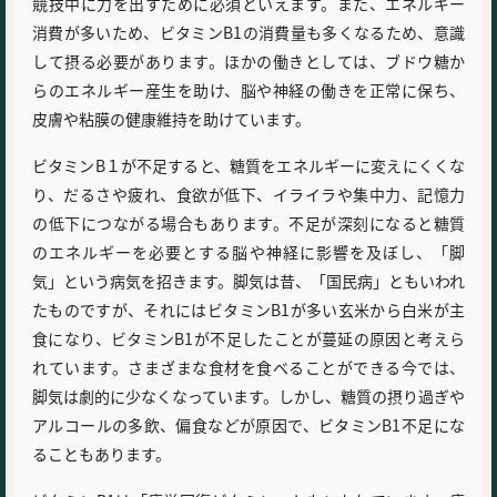
競技中に力を出すために必須といえます。また、エネルギー
消費が多いため、ビタミンB1の消費量も多くなるため、意識
して摂る必要があります。ほかの働きとしては、ブドウ糖か
らのエネルギー産生を助け、脳や神経の働きを正常に保ち、
皮膚や粘膜の健康維持を助けています。
ビタミンB１が不足すると、糖質をエネルギーに変えにくくな
り、だるさや疲れ、食欲が低下、イライラや集中力、記憶力
の低下につながる場合もあります。不足が深刻になると糖質
のエネルギーを必要とする脳や神経に影響を及ぼし、「脚
気」という病気を招きます。脚気は昔、「国民病」ともいわれ
たものですが、それにはビタミンB1が多い玄米から白米が主
食になり、ビタミンB1が不足したことが蔓延の原因と考えら
れています。さまざまな食材を食べることができる今では、
脚気は劇的に少なくなっています。しかし、糖質の摂り過ぎや
アルコールの多飲、偏食などが原因で、ビタミンB1不足にな
ることもあります。