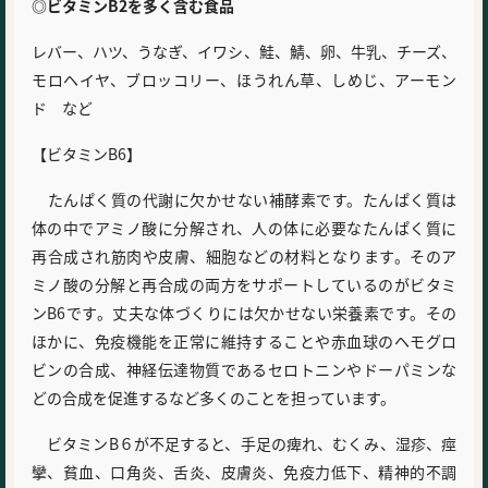
◎ビタミンB2を多く含む食品
レバー、ハツ、うなぎ、イワシ、鮭、鯖、卵、牛乳、チーズ、
モロヘイヤ、ブロッコリー、ほうれん草、しめじ、アーモン
ド など
【ビタミンB6】
たんぱく質の代謝に欠かせない補酵素です。たんぱく質は
体の中でアミノ酸に分解され、人の体に必要なたんぱく質に
再合成され筋肉や皮膚、細胞などの材料となります。そのア
ミノ酸の分解と再合成の両方をサポートしているのがビタミ
ンB6です。丈夫な体づくりには欠かせない栄養素です。その
ほかに、免疫機能を正常に維持することや赤血球のヘモグロ
ビンの合成、神経伝達物質であるセロトニンやドーパミンな
どの合成を促進するなど多くのことを担っています。
ビタミンB６が不足すると、手足の痺れ、むくみ、湿疹、痙
攣、貧血、口角炎、舌炎、皮膚炎、免疫力低下、精神的不調