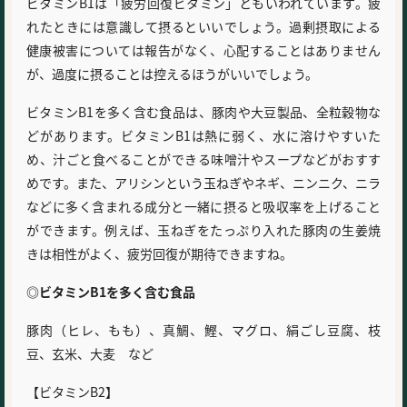
ビタミンB1は「疲労回復ビタミン」ともいわれています。疲
れたときには意識して摂るといいでしょう。過剰摂取による
健康被害については報告がなく、心配することはありません
が、過度に摂ることは控えるほうがいいでしょう。
ビタミンB1を多く含む食品は、豚肉や大豆製品、全粒穀物な
どがあります。ビタミンB1は熱に弱く、水に溶けやすいた
め、汁ごと食べることができる味噌汁やスープなどがおすす
めです。また、アリシンという玉ねぎやネギ、ニンニク、ニラ
などに多く含まれる成分と一緒に摂ると吸収率を上げること
ができます。例えば、玉ねぎをたっぷり入れた豚肉の生姜焼
きは相性がよく、疲労回復が期待できますね。
◎ビタミンB1を多く含む食品
豚肉（ヒレ、もも）、真鯛、鰹、マグロ、絹ごし豆腐、枝
豆、玄米、大麦 など
【ビタミンB2】