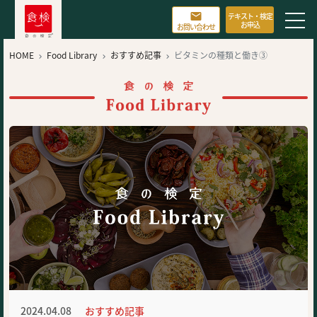

テキスト・検定
お申込
お問い合わせ
HOME
Food Library
おすすめ記事
ビタミンの種類と働き③



2024.04.08
おすすめ記事