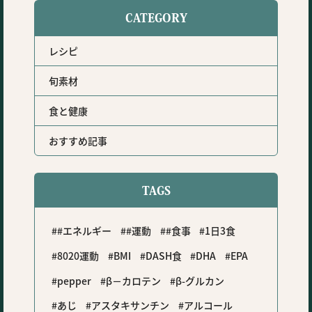
CATEGORY
レシピ
旬素材
食と健康
おすすめ記事
TAGS
#エネルギー
#運動
#食事
1日3食
8020運動
BMI
DASH食
DHA
EPA
pepper
β－カロテン
β-グルカン
あじ
アスタキサンチン
アルコール