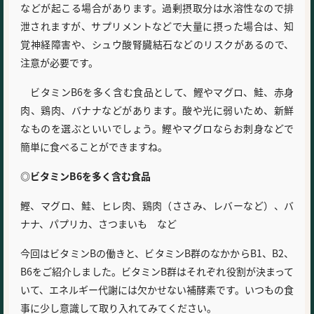
などが起こる場合があります。過剰摂取分は水溶性なので排
泄されますが、サプリメントなどで大量に摂った場合は、知
覚神経障害や、シュウ酸腎臓結石などのリスクがあるので、
注意が必要です。
ビタミンB6を多く含む食品として、鰹やマグロ、鮭、赤身
肉、鶏肉、バナナなどがあります。酸や光に弱いため、新鮮
なものを選ぶといいでしょう。鰹やマグロならお刺身などで
簡単に食べることができますね。
◎ビタミンB6を多く含む食品
鰹、マグロ、鮭、ヒレ肉、鶏肉（ささみ、レバーなど）、バ
ナナ、パプリカ、さつまいも など
今回はビタミンBの働きと、ビタミンB群のなかからB1、B2、
B6をご紹介しました。ビタミンB群はそれぞれ役割が決まって
いて、エネルギー代謝には欠かせない補酵素です。いつもの食
事に少し意識して取り入れてみてください。