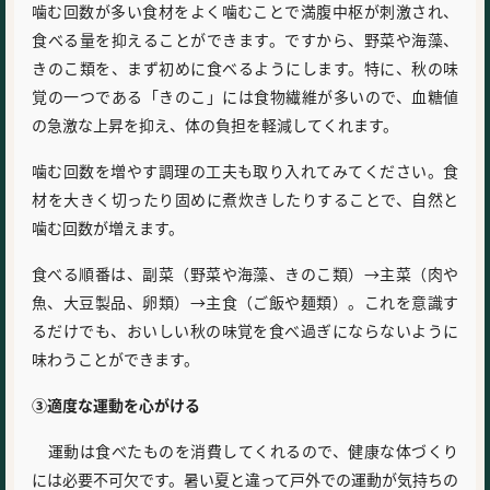
噛む回数が多い食材をよく噛むことで満腹中枢が刺激され、
食べる量を抑えることができます。ですから、野菜や海藻、
きのこ類を、まず初めに食べるようにします。特に、秋の味
覚の一つである「きのこ」には食物繊維が多いので、血糖値
の急激な上昇を抑え、体の負担を軽減してくれます。
噛む回数を増やす調理の工夫も取り入れてみてください。食
材を大きく切ったり固めに煮炊きしたりすることで、自然と
噛む回数が増えます。
食べる順番は、副菜（野菜や海藻、きのこ類）→主菜（肉や
魚、大豆製品、卵類）→主食（ご飯や麺類）。これを意識す
るだけでも、おいしい秋の味覚を食べ過ぎにならないように
味わうことができます。
③適度な運動を心がける
運動は食べたものを消費してくれるので、健康な体づくり
には必要不可欠です。暑い夏と違って戸外での運動が気持ちの