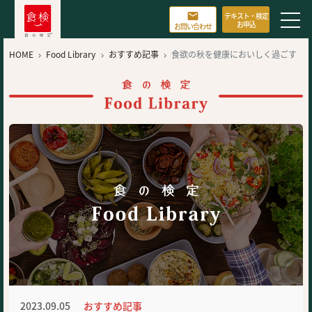

テキスト・検定
お申込
お問い合わせ
HOME
Food Library
おすすめ記事
食欲の秋を健康においしく過ごす



ために…
2023.09.05
おすすめ記事