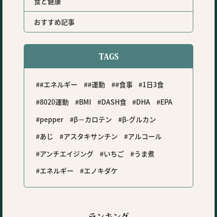
食と健康
おすすめ記事
TAGS
#エネルギー
#運動
#食事
1日3食
8020運動
BMI
DASH食
DHA
EPA
pepper
β－カロテン
β-グルカン
あじ
アスタキサンチン
アルコール
アンチエイジング
いちご
うま煮
エネルギー
エノキダケ
ランキング