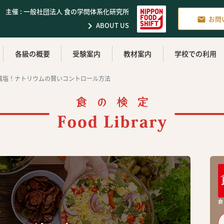
主催 : 一般社団法人 食の学問体系化研究所
お問


ABOUT US
各級の概要
受験案内
教材案内
学校での利用
減塩！ナトリウムの賢いコントロール方法