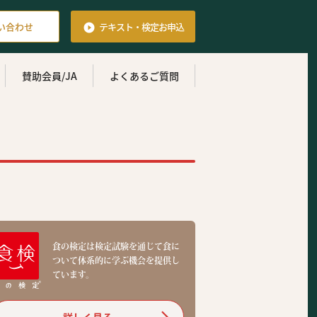
い合わせ
テキスト・検定
お申込

賛助会員/JA
よくあるご質問
食の検定は検定試験を通じて食に
ついて体系的に学ぶ機会を提供し
ています。
詳しく見る