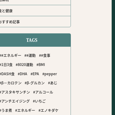
食と健康
おすすめ記事
TAGS
#エネルギー
#運動
#食事
1日3食
8020運動
BMI
DASH食
DHA
EPA
pepper
β－カロテン
β-グルカン
あじ
アスタキサンチン
アルコール
アンチエイジング
いちご
うま煮
エネルギー
エノキダケ