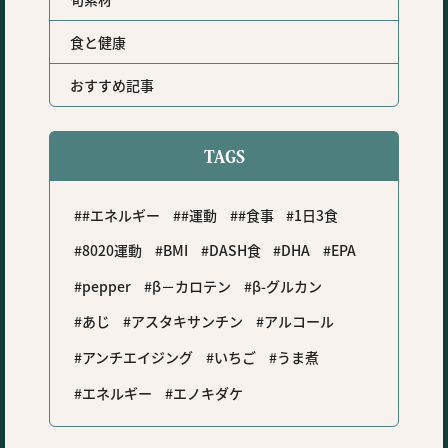
食と健康
おすすめ記事
TAGS
#エネルギー
#運動
#食事
1日3食
8020運動
BMI
DASH食
DHA
EPA
pepper
β－カロテン
β-グルカン
あじ
アスタキサンチン
アルコール
アンチエイジング
いちご
うま煮
エネルギー
エノキダケ