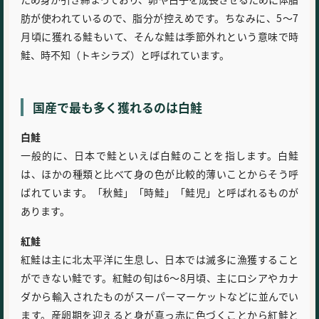
肪が使われているので、脂分が控えめです。ちなみに、5～7
月頃に獲れる鮭もいて、そんな鮭は季節外れという意味で時
鮭、時不知（トキシラズ）と呼ばれています。
国産で最も多く獲れるのは白鮭
白鮭
一般的に、日本で鮭といえば白鮭のことを指します。白鮭
は、ほかの種類と比べて身の色が比較的薄いことからそう呼
ばれています。「秋鮭」「時鮭」「鮭児」と呼ばれるものが
あります。
紅鮭
紅鮭は主に北太平洋に生息し、日本では滅多に漁獲すること
ができない鮭です。紅鮭の旬は6～8月頃、主にロシアやカナ
ダから輸入されたものがスーパーマーケットなどに並んでい
ます。産卵期を迎えると身が真っ赤に色づくことから紅鮭と