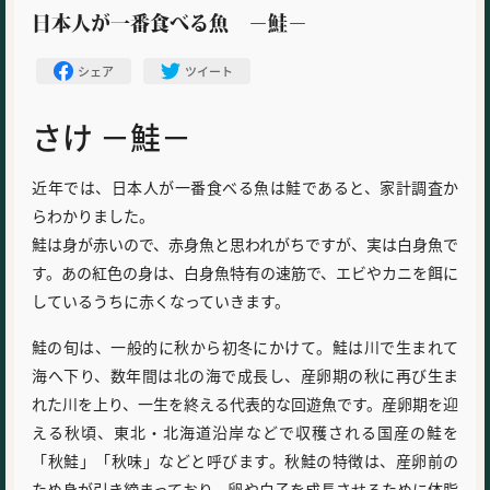
日本人が一番食べる魚 －鮭－
シェア
ツイート
さけ －鮭－
近年では、日本人が一番食べる魚は鮭であると、家計調査か
らわかりました。
鮭は身が赤いので、赤身魚と思われがちですが、実は白身魚で
す。あの紅色の身は、白身魚特有の速筋で、エビやカニを餌に
しているうちに赤くなっていきます。
鮭の旬は、一般的に秋から初冬にかけて。鮭は川で生まれて
海へ下り、数年間は北の海で成長し、産卵期の秋に再び生ま
れた川を上り、一生を終える代表的な回遊魚です。産卵期を迎
える秋頃、東北・北海道沿岸などで収穫される国産の鮭を
「秋鮭」「秋味」などと呼びます。秋鮭の特徴は、産卵前の
ため身が引き締まっており、卵や白子を成長させるために体脂