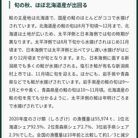
旬の秋、ほぼ北海道産が出回る
鮭の主産地は北海道で、国産の鮭のほとんどがココで水揚げ
されています。北海道産の鮭の旬は8月下旬頃～12月まで、北
海道は土地が広いため、太平洋側と日本海側では旬の時期が
異なります。太平洋側では8月下旬から水揚げされはじめ11月
頃まで、日本海側では太平洋側と比べて少し遅い水揚げがはじ
まり12月頃までが旬となります。また、日本海側に面する新
潟県でも多くの鮭が水揚げされる。塩引き鮭が有名な新潟県
村上市では、11月頃に旬を迎える。ほかにも、岩手県や青森
県などでも鮭が水揚げされています。岩手県産の鮭の旬は9～
1月とやや長く、青森県産の鮭の旬は10～11月頃。北海道産の
鮭の旬を見ても分かるように、太平洋側の鮭は年明けごろま
で水揚げされています。
2020年度のさけ類（しろざけ）の漁獲量は55,974ｔ、1位北
海道シェア92.5%、2位青森県シェア2.7％、3位岩手県シェア
2.3％でした。全国の漁獲量は10年前と比較して約1／3と減少