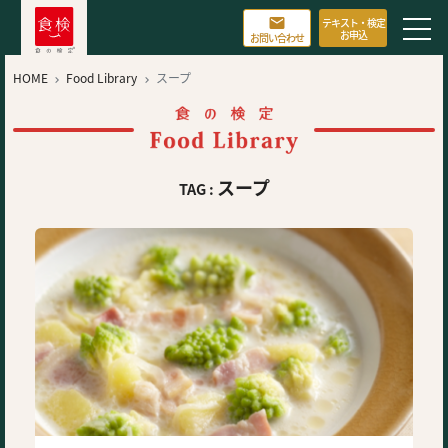

テキスト・検定
お申込
お問い合わせ
HOME
Food Library
スープ


スープ
TAG :