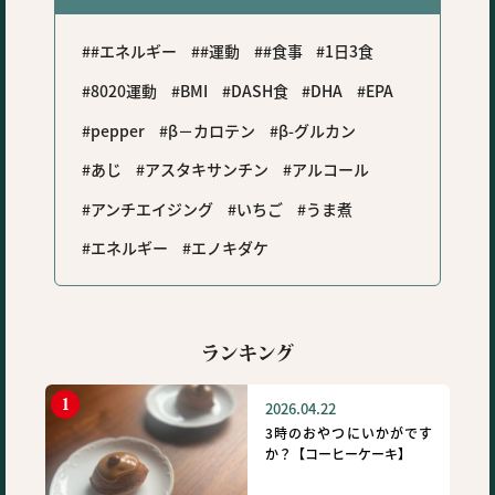
#エネルギー
#運動
#食事
1日3食
8020運動
BMI
DASH食
DHA
EPA
pepper
β－カロテン
β-グルカン
あじ
アスタキサンチン
アルコール
アンチエイジング
いちご
うま煮
エネルギー
エノキダケ
ランキング
2026.04.22
3時のおやつにいかがです
か？【コーヒーケーキ】