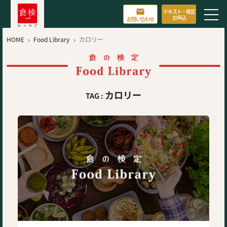

テキスト・検定
お申込
お問い合わせ
HOME
Food Library
カロリー


カロリー
TAG :