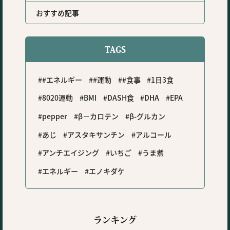
おすすめ記事
TAGS
#エネルギー
#運動
#食事
1日3食
8020運動
BMI
DASH食
DHA
EPA
pepper
β－カロテン
β-グルカン
あじ
アスタキサンチン
アルコール
アンチエイジング
いちご
うま煮
エネルギー
エノキダケ
ランキング