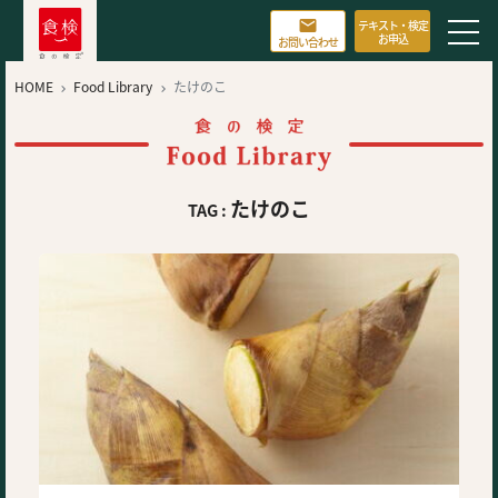

テキスト・検定
お申込
お問い合わせ
HOME
Food Library
たけのこ


たけのこ
TAG :