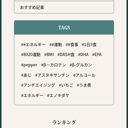
おすすめ記事
TAGS
#エネルギー
#運動
#食事
1日3食
8020運動
BMI
DASH食
DHA
EPA
pepper
β－カロテン
β-グルカン
あじ
アスタキサンチン
アルコール
アンチエイジング
いちご
うま煮
エネルギー
エノキダケ
ランキング