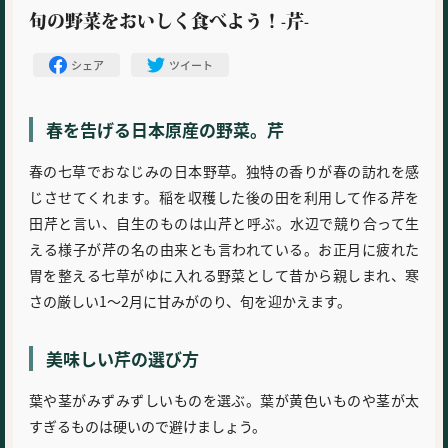
旬の野菜をおいしく食べよう！-芹-
シェア
ツイート
春を告げる日本原産の野菜。芹
春の七草でおなじみの日本野草。独特の香りが春の訪れを感
じさせてくれます。稲を収穫した後の田を利用して作る芹を
田芹と言い、自生のものは山芹と呼ぶ。水辺で競り合って生
える様子が芹の名の由来とも言われている。お正月に疲れた
胃を整える七草がゆに入れる野菜として昔から親しまれ、寒
さの厳しい1～2月に甘みがのり、旬を迎かえます。
美味しい芹の選び方
葉や茎がみずみずしいものを選ぶ。葉が黄色いものや茎が太
すぎるものは硬いので避けましょう。