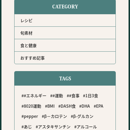
CATEGORY
レシピ
旬素材
食と健康
おすすめ記事
TAGS
#エネルギー
#運動
#食事
1日3食
8020運動
BMI
DASH食
DHA
EPA
pepper
β－カロテン
β-グルカン
あじ
アスタキサンチン
アルコール