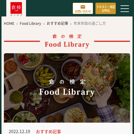

テキスト・検定
お申込
お問い合わせ
HOME
Food Library
おすすめ記事
年末年始の過ごし方



2022.12.19
おすすめ記事