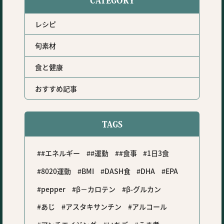
CATEGORY
レシピ
旬素材
食と健康
おすすめ記事
TAGS
#エネルギー
#運動
#食事
1日3食
8020運動
BMI
DASH食
DHA
EPA
pepper
β－カロテン
β-グルカン
あじ
アスタキサンチン
アルコール